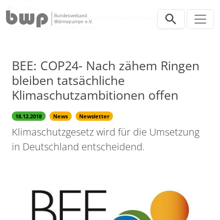
Direkt zur Hauptnavigation springen
Direkt zum Inhalt springen
Presse
News
BEE: COP24- Nach zähem Ringen bleiben tatsächliche
Klimaschutzambitionen offen
BEE: COP24- Nach zähem Ringen
bleiben tatsächliche
Klimaschutzambitionen offen
18.12.2018
News
Newsletter
Klimaschutzgesetz wird für die Umsetzung
in Deutschland entscheidend.