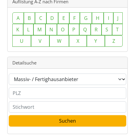
Auflistung A-Z nach Firmen
A
B
C
D
E
F
G
H
I
J
K
L
M
N
O
P
Q
R
S
T
U
V
W
X
Y
Z
Detailsuche
Branche
PLZ
Stichwort