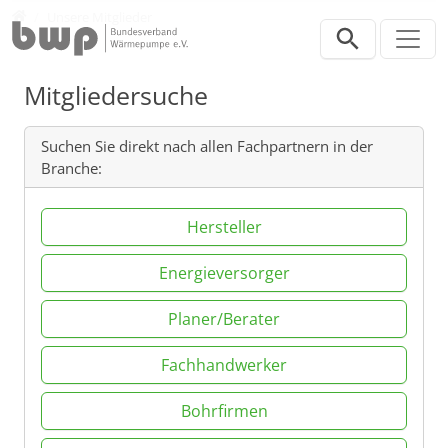
Direkt zur Hauptnavigation springen
Direkt zum Inhalt springen
Verband
Unsere Mitglieder
Mitgliedersuche
Suchen Sie direkt nach allen Fachpartnern in der
Branche:
Hersteller
Energieversorger
Planer/Berater
Fachhandwerker
Bohrfirmen