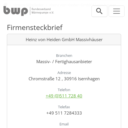
Direkt zur Hauptnavigation springen
Direkt zum Inhalt springen
Verband
Unsere Mitglieder
Heinz von Heiden GmbH Massivhäuser
Firmensteckbrief
Heinz von Heiden GmbH Massivhäuser
Branchen
Massiv- / Fertighausanbieter
Adresse
Chromstraße 12 , 30916 Isernhagen
Telefon
+49 (0)511 728 40
Telefax
+49 511 7284333
Email