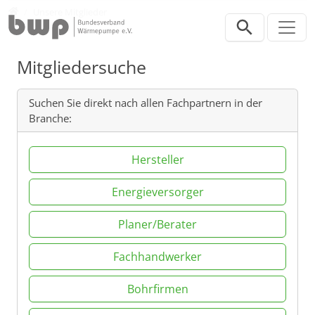
Direkt zur Hauptnavigation springen
Direkt zum Inhalt springen
Verband
Unsere Mitglieder
Mitgliedersuche
Suchen Sie direkt nach allen Fachpartnern in der
Branche:
Hersteller
Energieversorger
Planer/Berater
Fachhandwerker
Bohrfirmen