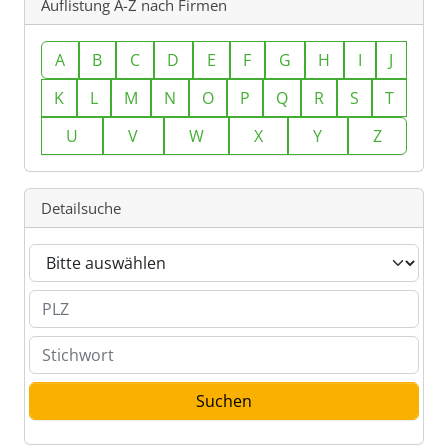
Auflistung A-Z nach Firmen
A
B
C
D
E
F
G
H
I
J
K
L
M
N
O
P
Q
R
S
T
U
V
W
X
Y
Z
Detailsuche
Branche
PLZ
Stichwort