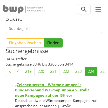
Direkt zur Hauptnavigation springen
Direkt zum Inhalt springen
Suche
Eingaben löschen
Suchergebnisse
3414 Treffer:
Suchergebnisse 3346 bis 3360 von 3414
«
<
219
220
221
222
223
224
225
„Zeichen setzen – Wärme pumpen!“:
Bundesverband Wärmepumpe e.V. stellt
neue Kampagne auf der ISH vor
Deutschlandweite Wärmepumpen-Kampagne zur
Ansprache neuer Kunden | Große