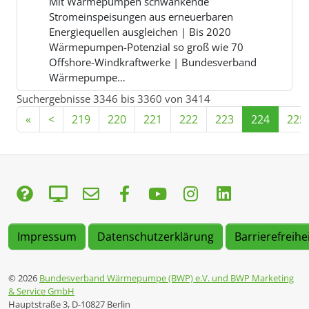
Mit Wärmepumpen schwankende
Stromeinspeisungen aus erneuerbaren
Energiequellen ausgleichen | Bis 2020
Wärmepumpen-Potenzial so groß wie 70
Offshore-Windkraftwerke | Bundesverband
Wärmepumpe…
Suchergebnisse 3346 bis 3360 von 3414
«
<
219
220
221
222
223
224
225
Impressum
Datenschutzerklärung
Barrierefreihe
© 2026
Bundesverband Wärmepumpe (BWP) e.V. und BWP Marketing
& Service GmbH
Hauptstraße 3, D-10827 Berlin