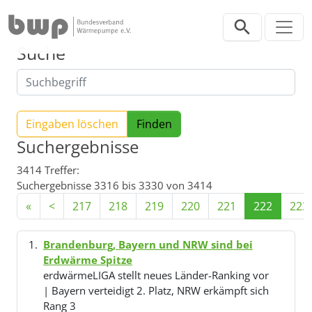
Direkt zur Hauptnavigation springen
Direkt zum Inhalt springen
Suche
Eingaben löschen
Suchergebnisse
3414 Treffer:
Suchergebnisse 3316 bis 3330 von 3414
«
<
217
218
219
220
221
222
223
Brandenburg, Bayern und NRW sind bei
Erdwärme Spitze
erdwärmeLIGA stellt neues Länder-Ranking vor
| Bayern verteidigt 2. Platz, NRW erkämpft sich
Rang 3