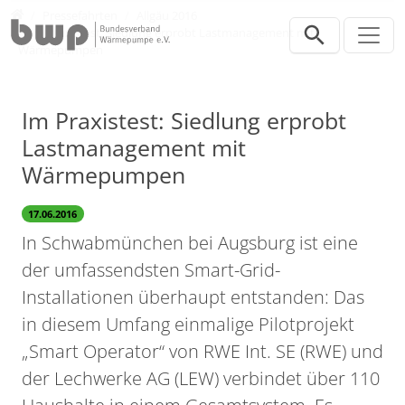
Direkt zur Hauptnavigation springen
Direkt zum Inhalt springen
Presse
Pressefahrten
Allgäu 2016
Im Praxistest: Siedlung erprobt Lastmanagement mit
Wärmepumpen
Im Praxistest: Siedlung erprobt
Lastmanagement mit
Wärmepumpen
17.06.2016
In Schwabmünchen bei Augsburg ist eine
der umfassendsten Smart-Grid-
Installationen überhaupt entstanden: Das
in diesem Umfang einmalige Pilotprojekt
„Smart Operator“ von RWE Int. SE (RWE) und
der Lechwerke AG (LEW) verbindet über 110