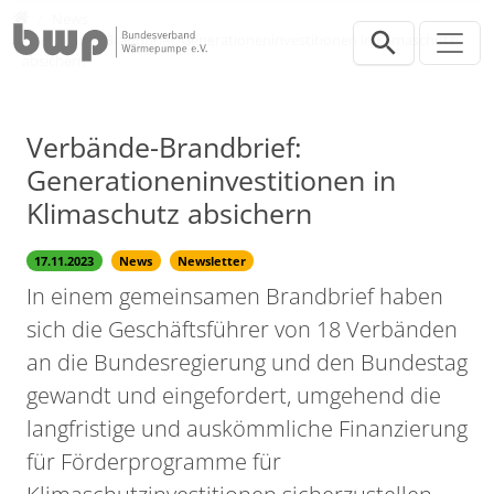
Direkt zur Hauptnavigation springen
Direkt zum Inhalt springen
Presse
News
Verbände-Brandbrief: Generationeninvestitionen in Klimaschutz
absichern
Verbände-Brandbrief:
Generationeninvestitionen in
Klimaschutz absichern
17.11.2023
News
Newsletter
In einem gemeinsamen Brandbrief haben
sich die Geschäftsführer von 18 Verbänden
an die Bundesregierung und den Bundestag
gewandt und eingefordert, umgehend die
langfristige und auskömmliche Finanzierung
für Förderprogramme für