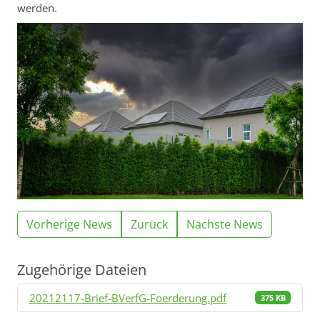
werden.
Vorherige News
Zurück
Nächste News
Zugehörige Dateien
20212117-Brief-BVerfG-Foerderung.pdf
375 KB