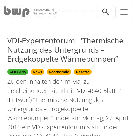
Direkt zur Hauptnavigation springen
Direkt zum Inhalt springen
Presse
News
VDI-Expertenforum: "Thermische Nutzung des Untergrunds –
Erdgekoppelte Wärmepumpen“
VDI-Expertenforum: "Thermische
Nutzung des Untergrunds –
Erdgekoppelte Wärmepumpen“
24.03.2015
News
Geothermie
Gesetze
Zu den Inhalten der im Mai zu
erscheinenden Richtlinie VDI 4640 Blatt 2
(Entwurf) "Thermische Nutzung des
Untergrunds – Erdgekoppelte
Wärmepumpen“ findet am Montag, 27. April
2015 ein VDI-Expertenforum statt. In der