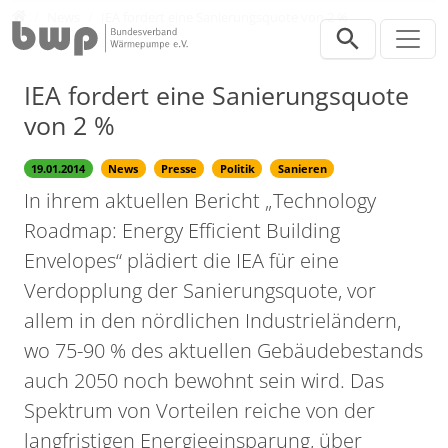
Direkt zur Hauptnavigation springen
Direkt zum Inhalt springen
Presse
News
IEA fordert eine Sanierungsquote von 2 %
IEA fordert eine Sanierungsquote
von 2 %
19.01.2014
News
Presse
Politik
Sanieren
In ihrem aktuellen Bericht „Technology
Roadmap: Energy Efficient Building
Envelopes“ plädiert die IEA für eine
Verdopplung der Sanierungsquote, vor
allem in den nördlichen Industrieländern,
wo 75-90 % des aktuellen Gebäudebestands
auch 2050 noch bewohnt sein wird. Das
Spektrum von Vorteilen reiche von der
langfristigen Energieeinsparung, über