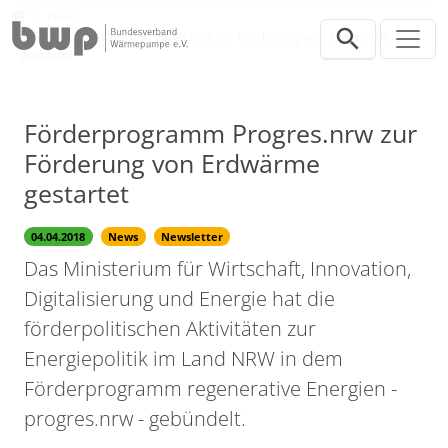
Direkt zur Hauptnavigation springen
Direkt zum Inhalt springen
Presse
News
Förderprogramm Progres.nrw zur Förderung von Erdwärme
gestartet
Förderprogramm Progres.nrw zur
Förderung von Erdwärme
gestartet
04.04.2018
News
Newsletter
Das Ministerium für Wirtschaft, Innovation,
Digitalisierung und Energie hat die
förderpolitischen Aktivitäten zur
Energiepolitik im Land NRW in dem
Förderprogramm regenerative Energien -
progres.nrw - gebündelt.