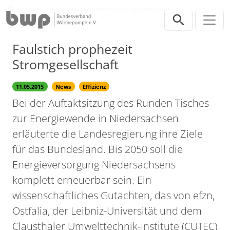
Direkt zur Hauptnavigation springen
Direkt zum Inhalt springen
Presse
News
Faulstich prophezeit Stromgesellschaft
Faulstich prophezeit
Stromgesellschaft
11.05.2015
News
Effizienz
Bei der Auftaktsitzung des Runden Tisches
zur Energiewende in Niedersachsen
erläuterte die Landesregierung ihre Ziele
für das Bundesland. Bis 2050 soll die
Energieversorgung Niedersachsens
komplett erneuerbar sein. Ein
wissenschaftliches Gutachten, das von efzn,
Ostfalia, der Leibniz-Universität und dem
Clausthaler Umwelttechnik-Institute (CUTEC)