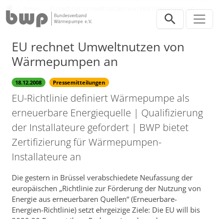
Direkt zur Hauptnavigation springen
Direkt zum Inhalt springen
Presse
News
EU rechnet Umweltnutzen von Wärmepumpen an
EU rechnet Umweltnutzen von
Wärmepumpen an
18.12.2008
Pressemitteilungen
EU-Richtlinie definiert Wärmepumpe als
erneuerbare Energiequelle | Qualifizierung
der Installateure gefordert | BWP bietet
Zertifizierung für Wärmepumpen-
Installateure an
Die gestern in Brüssel verabschiedete Neufassung der
europäischen „Richtlinie zur Förderung der Nutzung von
Energie aus erneuerbaren Quellen“ (Erneuerbare-
Energien-Richtlinie) setzt ehrgeizige Ziele: Die EU will bis