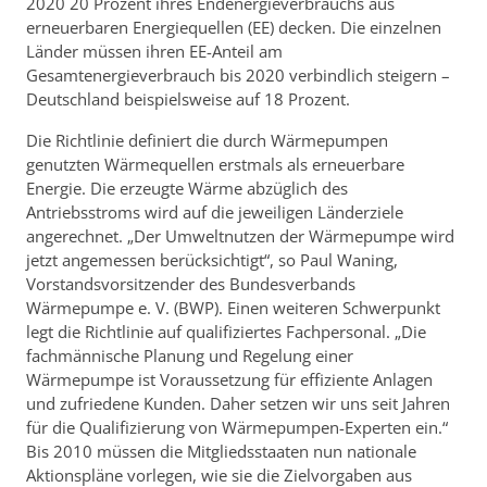
2020 20 Prozent ihres Endenergieverbrauchs aus
erneuerbaren Energiequellen (EE) decken. Die einzelnen
Länder müssen ihren EE-Anteil am
Gesamtenergieverbrauch bis 2020 verbindlich steigern –
Deutschland beispielsweise auf 18 Prozent.
Die Richtlinie definiert die durch Wärmepumpen
genutzten Wärmequellen erstmals als erneuerbare
Energie. Die erzeugte Wärme abzüglich des
Antriebsstroms wird auf die jeweiligen Länderziele
angerechnet. „Der Umweltnutzen der Wärmepumpe wird
jetzt angemessen berücksichtigt“, so Paul Waning,
Vorstandsvor­sit­zender des Bundesverbands
Wärmepumpe e. V. (BWP). Einen weiteren Schwerpunkt
legt die Richtlinie auf qualifiziertes Fachpersonal. „Die
fachmännische Planung und Regelung einer
Wärmepumpe ist Voraussetzung für effiziente Anlagen
und zufriedene Kunden. Daher setzen wir uns seit Jahren
für die Qualifizierung von Wärmepumpen-Experten ein.“
Bis 2010 müssen die Mitglieds­staaten nun nationale
Aktionspläne vorlegen, wie sie die Zielvorgaben aus