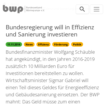
Direkt zur Hauptnavigation springen
Direkt zum Inhalt springen
Presse
News
Bundesregierung will in Effizienz und Sanierung investieren
Bundesregierung will in Effizienz
und Sanierung investieren
11.11.2014
News
Effizienz
Förderung
Politik
Bundesfinanzminister Wolfgang Schäuble
hat angekündigt, in den Jahren 2016-2019
zusätzlich 10 Milliarden Euro für
Investitionen bereitstellen zu wollen.
Wirtschaftsminister Sigmar Gabriel will
einen Teil dieses Geldes für Energieeffizienz
und Gebäudesanierung einsetzen. Der BWP
mahnt: Das Geld müsse zum einen