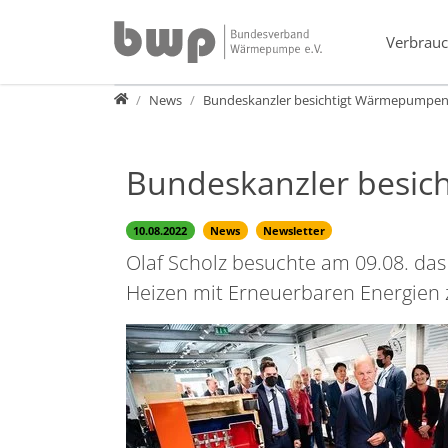
Direkt zur Hauptnavigation springen
Direkt zum Inhalt springen
Verbrauc
Presse
News
Bundeskanzler besichtigt Wärmepumpen
Bundeskanzler besic
10.08.2022
News
Newsletter
Olaf Scholz besuchte am 09.08. da
Heizen mit Erneuerbaren Energien 