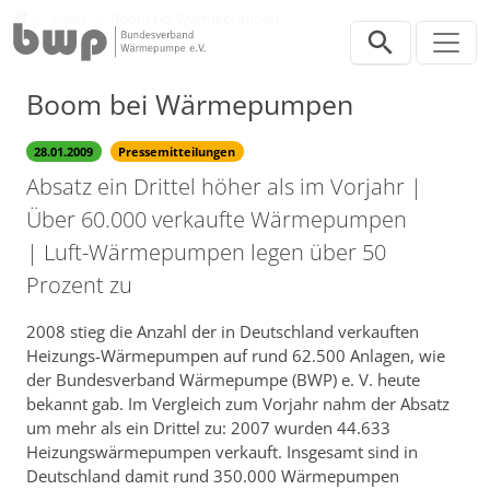
Direkt zur Hauptnavigation springen
Direkt zum Inhalt springen
Presse
News
Boom bei Wärmepumpen
Boom bei Wärmepumpen
28.01.2009
Pressemitteilungen
Absatz ein Drittel höher als im Vorjahr |
Über 60.000 verkaufte Wärmepumpen
| Luft-Wärmepumpen legen über 50
Prozent zu
2008 stieg die Anzahl der in Deutschland verkauften
Heizungs-Wärmepumpen auf rund 62.500 Anlagen, wie
der Bundesverband Wärmepumpe (BWP) e. V. heute
bekannt gab. Im Vergleich zum Vorjahr nahm der Absatz
um mehr als ein Drittel zu: 2007 wurden 44.633
Heizungswärmepumpen verkauft. Insgesamt sind in
Deutschland damit rund 350.000 Wärmepumpen