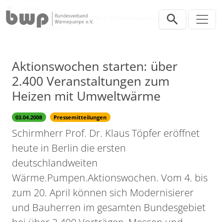
Direkt zur Hauptnavigation springen
Direkt zum Inhalt springen
Presse
News
Aktionswochen starten: über 2.400 Veranstaltungen zum Heizen
mit Umweltwärme
Aktionswochen starten: über
2.400 Veranstaltungen zum
Heizen mit Umweltwärme
03.04.2008
Pressemitteilungen
Schirmherr Prof. Dr. Klaus Töpfer eröffnet
heute in Berlin die ersten
deutschlandweiten
Wärme.Pumpen.Aktionswochen. Vom 4. bis
zum 20. April können sich Modernisierer
und Bauherren im gesamten Bundesgebiet