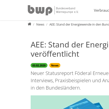
Direkt zur Hauptnavigation springen
Direkt zum Inhalt springen
Verbrauc
Presse
News
AEE: Stand der Energiewende in den Bund
AEE: Stand der Energ
veröffentlicht
03.02.2020
News
Neuer Statusreport Föderal Erneuerb
Interviews, Praxisbeispielen und An
in den Bundesländern.