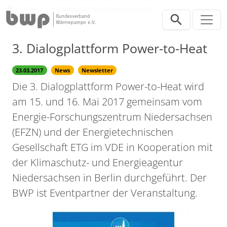
Direkt zur Hauptnavigation springen
Direkt zum Inhalt springen
Presse
News
3. Dialogplattform Power-to-Heat
3. Dialogplattform Power-to-Heat
23.03.2017
News
Newsletter
Die 3. Dialogplattform Power-to-Heat wird
am 15. und 16. Mai 2017 gemeinsam vom
Energie-Forschungszentrum Niedersachsen
(EFZN) und der Energietechnischen
Gesellschaft ETG im VDE in Kooperation mit
der Klimaschutz- und Energieagentur
Niedersachsen in Berlin durchgeführt. Der
BWP ist Eventpartner der Veranstaltung.