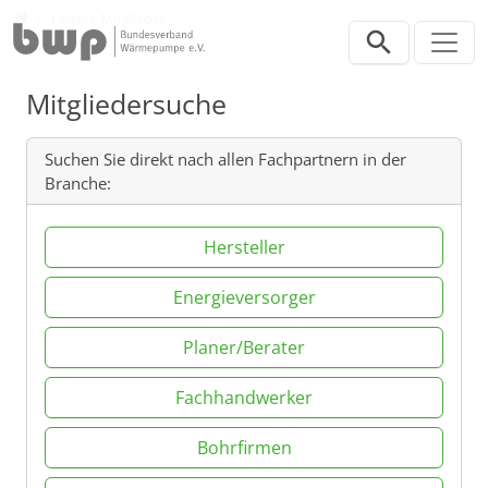
Direkt zur Hauptnavigation springen
Direkt zum Inhalt springen
Verband
Unsere Mitglieder
Mitgliedersuche
Suchen Sie direkt nach allen Fachpartnern in der
Branche:
Hersteller
Energieversorger
Planer/Berater
Fachhandwerker
Bohrfirmen