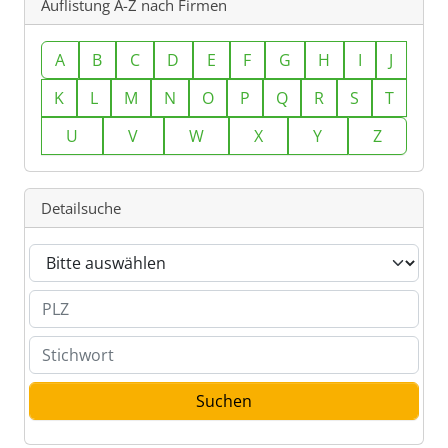
Auflistung A-Z nach Firmen
A
B
C
D
E
F
G
H
I
J
K
L
M
N
O
P
Q
R
S
T
U
V
W
X
Y
Z
Detailsuche
Branche
PLZ
Stichwort