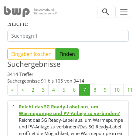
Direkt zur Hauptnavigation springen
Direkt zum Inhalt springen
Suche
Eingaben löschen
Suchergebnisse
3414 Treffer:
Suchergebnisse 91 bis 105 von 3414
«
<
2
3
4
5
6
7
8
9
10
11
Reicht das SG Ready-Label aus, um
Wärmepumpe und PV-Anlage zu verbinden?
Reicht das SG Ready-Label aus, um Wärmepumpe
und PV-Anlage zu verbinden?Das SG Ready-Label
eröffnet die Möglichkeit, eine Wärmepumpe in ein