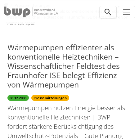
Direkt zur Hauptnavigation springen
Direkt zum Inhalt springen
Presse
Pressemitteilungen
Wärmepumpen effizienter als konventionelle Heiztechniken –
Wissenschaftlicher Feldtest des Fraunhofer ISE belegt Effizienz von
Wärmepumpen
Wärmepumpen effizienter als
konventionelle Heiztechniken –
Wissenschaftlicher Feldtest des
Fraunhofer ISE belegt Effizienz
von Wärmepumpen
08.12.2008
Pressemitteilungen
Wärmepumpen nutzen Energie besser als
konventionelle Heiztechniken | BWP
fordert stärkere Berücksichtigung des
Umweltschutz-Potenzials | Gute Planung