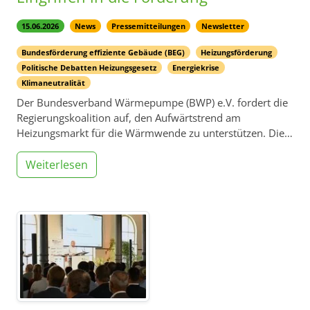
15.06.2026
News
Pressemitteilungen
Newsletter
Bundesförderung effiziente Gebäude (BEG)
Heizungsförderung
Politische Debatten Heizungsgesetz
Energiekrise
Klimaneutralität
Der Bundesverband Wärmepumpe (BWP) e.V. fordert die
Regierungskoalition auf, den Aufwärtstrend am
Heizungsmarkt für die Wärmwende zu unterstützen. Die…
Weiterlesen