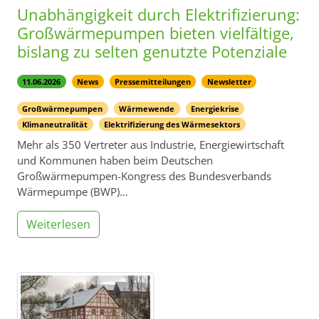
Unabhängigkeit durch Elektrifizierung:
Großwärmepumpen bieten vielfältige,
bislang zu selten genutzte Potenziale
11.06.2026
News
Pressemitteilungen
Newsletter
Großwärmepumpen
Wärmewende
Energiekrise
Klimaneutralität
Elektrifizierung des Wärmesektors
Mehr als 350 Vertreter aus Industrie, Energiewirtschaft
und Kommunen haben beim Deutschen
Großwärmepumpen-Kongress des Bundesverbands
Wärmepumpe (BWP)…
Weiterlesen