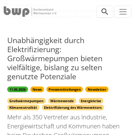
Direkt zur Hauptnavigation springen
Direkt zum Inhalt springen
Presse
Pressemitteilungen
Unabhängigkeit durch Elektrifizierung: Großwärmepumpen bieten
vielfältige, bislang zu selten genutzte Potenziale
Unabhängigkeit durch
Elektrifizierung:
Großwärmepumpen bieten
vielfältige, bislang zu selten
genutzte Potenziale
11.06.2026
News
Pressemitteilungen
Newsletter
Großwärmepumpen
Wärmewende
Energiekrise
Klimaneutralität
Elektrifizierung des Wärmesektors
Mehr als 350 Vertreter aus Industrie,
Energiewirtschaft und Kommunen haben