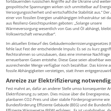
fortdauernden russischen Angriffe auf die Ukraine und weiter
geopolitische Spannungen wirken sich unmittelbar auf Energi
Versorgungssicherheit und wirtschaftliche Stabilität aus.“ De
einer von fossilen Energien unabhängigen Infrastruktur sei d
aus Resilienz-Gesichtspunkten geboten: „Solange unsere
Wärmeversorgung wesentlich von Gas und Öl abhängt, bleibt
Volkswirtschaft verwundbar“.
Im aktuellen Entwurf des Gebäudemodernisierungsgesetzes 
fehle laut Fest der entscheidende Impuls: Es sei zu kurz gegrif
Rechtsrahmen so umzubauen, dass eine immense Nachfrage
erneuerbaren Gasen entstehe. Diese Gase seien absehbar wed
ausreichender Menge verfügbar noch bezahlbar. Das könne 
fossile Abhängigkeiten verstetigen, statt ihnen entgegenzuwi
Anreize zur Elektrifizierung notwendig
Fest mahnt an, dafür an anderer Stelle umso konsequenter An
Elektrifizierung zu setzen. Dies müsse über die Energiepreise,
planbaren CO2-Preis und über stabile Förderprogramme wie 
Bundesförderung Effiziente Gebäude (BEG) und die Bundesfö
Effiziente Wärmenetze (BEW) erfolgen: „Es ist unabdingbar, di