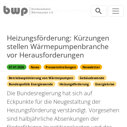
Direkt zur Hauptnavigation springen
Direkt zum Inhalt springen
Presse
Pressemitteilungen
Heizungsförderung: Kürzungen stellen Wärmepumpenbranche vor
Herausforderungen
Heizungsförderung: Kürzungen
stellen Wärmepumpenbranche
vor Herausforderungen
07.07.2026
News
Pressemitteilungen
Newsletter
Betriebsoptimierung von Wärmepumpen
Gebäudewende
Bundespolitik Energiewende
Heizungsförderung
Energiekrise
Die Bundesregierung hat sich auf
Eckpunkte für die Neugestaltung der
Heizungsförderung verständigt. Vorgesehen
sind halbjährliche Absenkungen der