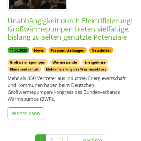
Unabhängigkeit durch Elektrifizierung:
Großwärmepumpen bieten vielfältige,
bislang zu selten genutzte Potenziale
11.06.2026
News
Pressemitteilungen
Newsletter
Großwärmepumpen
Wärmewende
Energiekrise
Klimaneutralität
Elektrifizierung des Wärmesektors
Mehr als 350 Vertreter aus Industrie, Energiewirtschaft
und Kommunen haben beim Deutschen
Großwärmepumpen-Kongress des Bundesverbands
Wärmepumpe (BWP)…
Weiterlesen
1
2
3
…
nächste