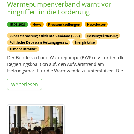
Wärmepumpenverband warnt vor
Eingriffen in die Förderung
15.06.2026
News
Pressemitteilungen
Newsletter
Bundesförderung effiziente Gebäude (BEG)
Heizungsförderung
Politische Debatten Heizungsgesetz
Energiekrise
Klimaneutralität
Der Bundesverband Wärmepumpe (BWP) e.V. fordert die
Regierungskoalition auf, den Aufwärtstrend am
Heizungsmarkt für die Wärmwende zu unterstützen. Die…
Weiterlesen