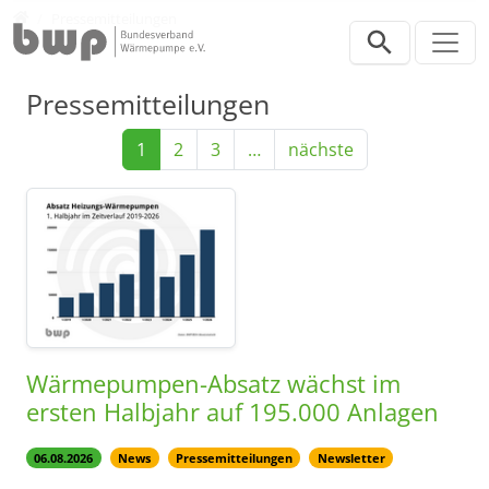
Direkt zur Hauptnavigation springen
Direkt zum Inhalt springen
Presse
Pressemitteilungen
Pressemitteilungen
1
2
3
…
nächste
Wärmepumpen-Absatz wächst im
ersten Halbjahr auf 195.000 Anlagen
06.08.2026
News
Pressemitteilungen
Newsletter