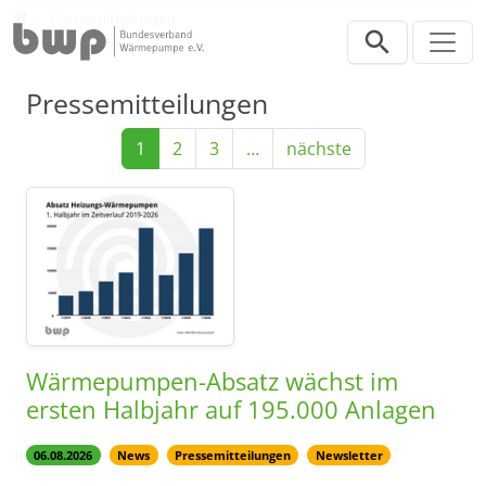
Direkt zur Hauptnavigation springen
Direkt zum Inhalt springen
Presse
Pressemitteilungen
Pressemitteilungen
1
2
3
…
nächste
Wärmepumpen-Absatz wächst im
ersten Halbjahr auf 195.000 Anlagen
06.08.2026
News
Pressemitteilungen
Newsletter