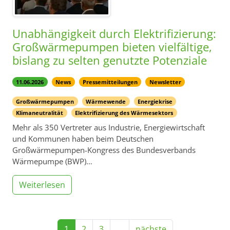
Unabhängigkeit durch Elektrifizierung:
Großwärmepumpen bieten vielfältige,
bislang zu selten genutzte Potenziale
11.06.2026
News
Pressemitteilungen
Newsletter
Großwärmepumpen
Wärmewende
Energiekrise
Klimaneutralität
Elektrifizierung des Wärmesektors
Mehr als 350 Vertreter aus Industrie, Energiewirtschaft
und Kommunen haben beim Deutschen
Großwärmepumpen-Kongress des Bundesverbands
Wärmepumpe (BWP)…
Weiterlesen
1
2
3
…
nächste