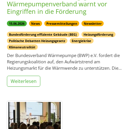
Wärmepumpenverband warnt vor
Eingriffen in die Förderung
15.06.2026
News
Pressemitteilungen
Newsletter
Bundesförderung effiziente Gebäude (BEG)
Heizungsförderung
Politische Debatten Heizungsgesetz
Energiekrise
Klimaneutralität
Der Bundesverband Wärmepumpe (BWP) e.V. fordert die
Regierungskoalition auf, den Aufwärtstrend am
Heizungsmarkt für die Wärmwende zu unterstützen. Die…
Weiterlesen