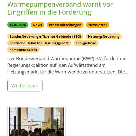
Wärmepumpenverband warnt vor
Eingriffen in die Förderung
15.06.2026
News
Pressemitteilungen
Newsletter
Bundesförderung effiziente Gebäude (BEG)
Heizungsförderung
Politische Debatten Heizungsgesetz
Energiekrise
Klimaneutralität
Der Bundesverband Wärmepumpe (BWP) e.V. fordert die
Regierungskoalition auf, den Aufwärtstrend am
Heizungsmarkt für die Wärmwende zu unterstützen. Die…
Weiterlesen