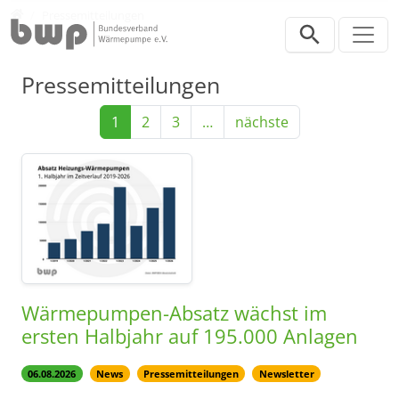
Direkt zur Hauptnavigation springen
Direkt zum Inhalt springen
Presse
Pressemitteilungen
Pressemitteilungen
1
2
3
…
nächste
Wärmepumpen-Absatz wächst im
ersten Halbjahr auf 195.000 Anlagen
06.08.2026
News
Pressemitteilungen
Newsletter