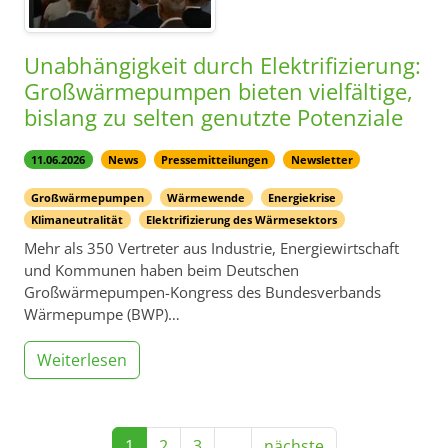
Unabhängigkeit durch Elektrifizierung:
Großwärmepumpen bieten vielfältige,
bislang zu selten genutzte Potenziale
11.06.2026
News
Pressemitteilungen
Newsletter
Großwärmepumpen
Wärmewende
Energiekrise
Klimaneutralität
Elektrifizierung des Wärmesektors
Mehr als 350 Vertreter aus Industrie, Energiewirtschaft
und Kommunen haben beim Deutschen
Großwärmepumpen-Kongress des Bundesverbands
Wärmepumpe (BWP)…
Weiterlesen
1
2
3
…
nächste