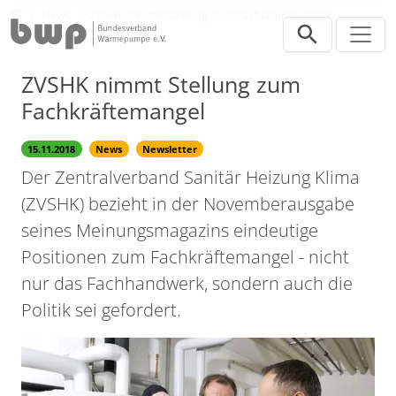
Direkt zur Hauptnavigation springen
Direkt zum Inhalt springen
Presse
News
ZVSHK nimmt Stellung zum Fachkräftemangel
ZVSHK nimmt Stellung zum
Fachkräftemangel
15.11.2018
News
Newsletter
Der Zentralverband Sanitär Heizung Klima
(ZVSHK) bezieht in der Novemberausgabe
seines Meinungsmagazins eindeutige
Positionen zum Fachkräftemangel - nicht
nur das Fachhandwerk, sondern auch die
Politik sei gefordert.