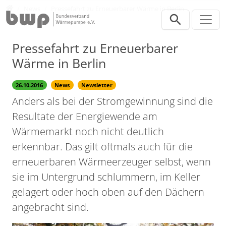
Direkt zur Hauptnavigation springen
Direkt zum Inhalt springen
Presse
News
Pressefahrt zu Erneuerbarer Wärme in Berlin
Pressefahrt zu Erneuerbarer
Wärme in Berlin
26.10.2016
News
Newsletter
Anders als bei der Stromgewinnung sind die
Resultate der Energiewende am
Wärmemarkt noch nicht deutlich
erkennbar. Das gilt oftmals auch für die
erneuerbaren Wärmeerzeuger selbst, wenn
sie im Untergrund schlummern, im Keller
gelagert oder hoch oben auf den Dächern
angebracht sind.