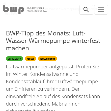
Direkt zur Hauptnavigation springen
Direkt zum Inhalt springen
Presse
News
BWP-Tipp des Monats: Luft-Wasser Wärmepumpe winterfest
machen
BWP-Tipp des Monats: Luft-
Wasser Wärmepumpe winterfest
machen
08.12.2017
News
Newsletter
Luftwärmepumper aufgepasst: Prüfen Sie
im Winter Kondensatwanne und
Kondensatablauf Ihrer Luftwärmepumpe
um Einfrieren zu verhindern. Der
einwandfreie Ablauf des Kondensats kann
durch verschiedene Maßnahmen