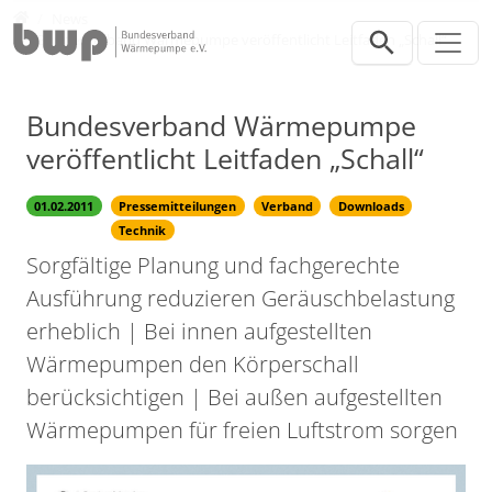
Direkt zur Hauptnavigation springen
Direkt zum Inhalt springen
Presse
News
Bundesverband Wärmepumpe veröffentlicht Leitfaden „Schall“
Bundesverband Wärmepumpe
veröffentlicht Leitfaden „Schall“
01.02.2011
Pressemitteilungen
Verband
Downloads
Technik
Sorgfältige Planung und fachgerechte
Ausführung reduzieren Geräuschbelastung
erheblich | Bei innen aufgestellten
Wärmepumpen den Körperschall
berücksichtigen | Bei außen aufgestellten
Wärmepumpen für freien Luftstrom sorgen