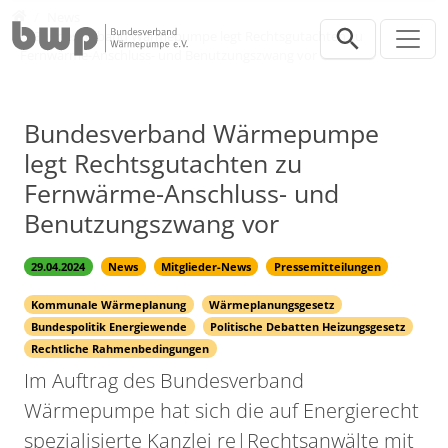
Direkt zur Hauptnavigation springen
Direkt zum Inhalt springen
Presse
News
Bundesverband Wärmepumpe legt Rechtsgutachten zu
Fernwärme-Anschluss- und Benutzungszwang vor
Bundesverband Wärmepumpe
legt Rechtsgutachten zu
Fernwärme-Anschluss- und
Benutzungszwang vor
29.04.2024
News
Mitglieder-News
Pressemitteilungen
Kommunale Wärmeplanung
Wärmeplanungsgesetz
Bundespolitik Energiewende
Politische Debatten Heizungsgesetz
Rechtliche Rahmenbedingungen
Im Auftrag des Bundesverband
Wärmepumpe hat sich die auf Energierecht
spezialisierte Kanzlei re|Rechtsanwälte mit