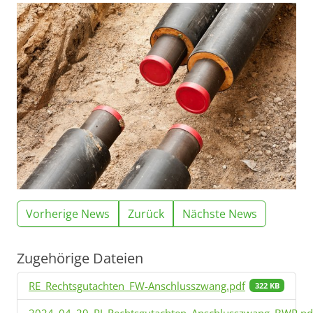
Vorherige News
Zurück
Nächste News
Zugehörige Dateien
RE_Rechtsgutachten_FW-Anschlusszwang.pdf
322 KB
2024_04_29_PI_Rechtsgutachten_Anschlusszwang_BWP.pd