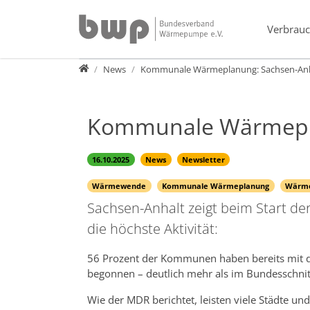
Direkt zur Hauptnavigation springen
Direkt zum Inhalt springen
Verbrauc
Presse
News
Kommunale Wärmeplanung: Sachsen-Anh
Kommunale Wärmepla
16.10.2025
News
Newsletter
Wärmewende
Kommunale Wärmeplanung
Wärme
Sachsen-Anhalt zeigt beim Start
die höchste Aktivität:
56 Prozent der Kommunen haben bereits mit 
begonnen – deutlich mehr als im Bundesschnitt
Wie der MDR berichtet, leisten viele Städte u