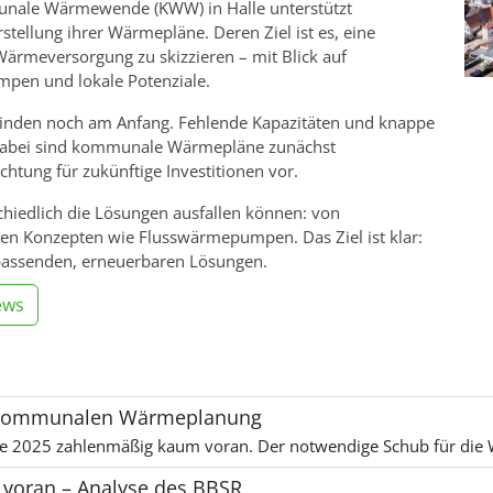
le Wärmewende (KWW) in Halle unterstützt
tellung ihrer Wärmepläne. Deren Ziel ist es, eine
Wärmeversorgung zu skizzieren – mit Blick auf
pen und lokale Potenziale.
emeinden noch am Anfang. Fehlende Kapazitäten und knappe
Dabei sind kommunale Wärmepläne zunächst
chtung für zukünftige Investitionen vor.
chiedlich die Lösungen ausfallen können: von
ven Konzepten wie Flusswärmepumpen. Das Ziel ist klar:
 passenden, erneuerbaren Lösungen.
ews
er kommunalen Wärmeplanung
025 zahlenmäßig kaum voran. Der notwendige Schub für die 
oran – Analyse des BBSR