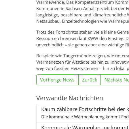
Wärmewende. Das Kompetenzzentrum Kommuna
Kommunen in Sachsen-Anhalt gezielt bei der Ers
langfristige, bezahlbare und klimafreundliche 
Netzausbau, Einzeltechnologien wie Wärmepum
Trotz des Fortschritts stehen viele kleine G
Ressourcen bremsen laut KWW den Einstieg. 
unverbindlich – sie geben aber eine wichtige Ri
Beispiele wie Tangermünde zeigen, wie unters
Wärmenetzen für Altstädte bis hin zu innovati
weg von fossilen Heizsystemen – hin zu lokal
Vorherige News
Zurück
Nächste N
Verwandte Nachrichten
Kaum zählbare Fortschritte bei d
Die kommunale Wärmeplanung kommt Ende 2
Kommunale Wärmeplanung kommt v