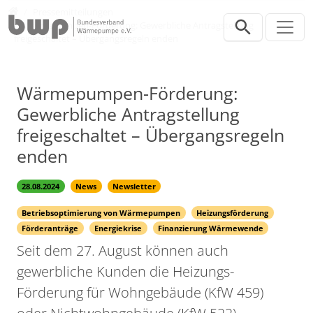
Direkt zur Hauptnavigation springen
Direkt zum Inhalt springen
Presse
Pressemitteilungen
Wärmepumpen-Förderung: Gewerbliche Antragstellung
freigeschaltet – Übergangsregeln enden
Wärmepumpen-Förderung:
Gewerbliche Antragstellung
freigeschaltet – Übergangsregeln
enden
28.08.2024
News
Newsletter
Betriebsoptimierung von Wärmepumpen
Heizungsförderung
Förderanträge
Energiekrise
Finanzierung Wärmewende
Seit dem 27. August können auch
gewerbliche Kunden die Heizungs-
Förderung für Wohngebäude (KfW 459)