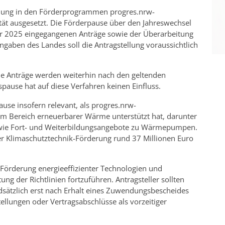
ellung in den Förderprogrammen progres.nrw-
ät ausgesetzt. Die Förderpause über den Jahreswechsel
er 2025 eingegangenen Anträge sowie der Überarbeitung
Angaben des Landes soll die Antragstellung voraussichtlich
nde Anträge werden weiterhin nach den geltenden
spause hat auf diese Verfahren keinen Einfluss.
se insofern relevant, als progres.nrw-
m Bereich erneuerbarer Wärme unterstützt hat, darunter
wie Fort- und Weiterbildungsangebote zu Wärmepumpen.
 Klimaschutztechnik-Förderung rund 37 Millionen Euro
 Förderung energieeffizienter Technologien und
g der Richtlinien fortzuführen. Antragsteller sollten
sätzlich erst nach Erhalt eines Zuwendungsbescheides
llungen oder Vertragsabschlüsse als vorzeitiger