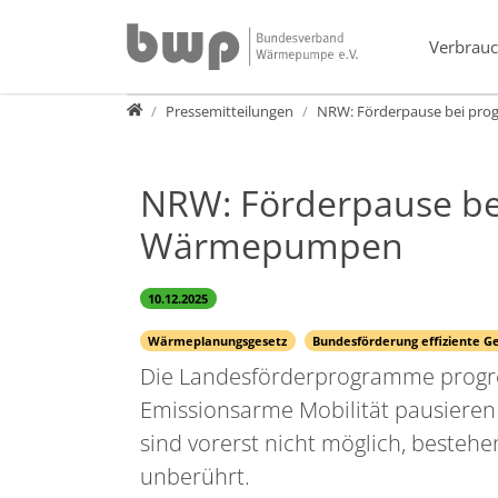
Direkt zur Hauptnavigation springen
Direkt zum Inhalt springen
Verbrauc
Presse
Pressemitteilungen
NRW: Förderpause bei pro
NRW: Förderpause be
Wärmepumpen
10.12.2025
Wärmeplanungsgesetz
Bundesförderung effiziente G
Die Landesförderprogramme progre
Emissionsarme Mobilität pausieren
sind vorerst nicht möglich, besteh
unberührt.