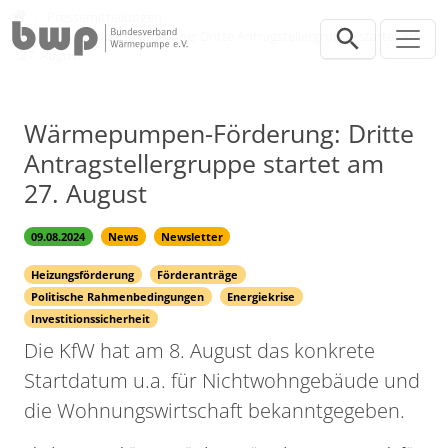
Direkt zur Hauptnavigation springen
Direkt zum Inhalt springen
Presse
Pressemitteilungen
Wärmepumpen-Förderung: Dritte Antragstellergruppe startet am
27. August
Wärmepumpen-Förderung: Dritte
Antragstellergruppe startet am
27. August
09.08.2024
News
Newsletter
Heizungsförderung
Förderanträge
Politische Rahmenbedingungen
Energiekrise
Investitionssicherheit
Die KfW hat am 8. August das konkrete
Startdatum u.a. für Nichtwohngebäude und
die Wohnungswirtschaft bekanntgegeben.