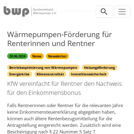
Direkt zur Hauptnavigation springen
Direkt zum Inhalt springen
Presse
Pressemitteilungen
Wärmepumpen-Förderung für Renterinnen und Rentner
Wärmepumpen-Förderung für
Renterinnen und Rentner
28.06.2024
News
Newsletter
Betriebsoptimierung von Wärmepumpen
Heizungsförderung
Energiekrise
Klimaneutralität
Investitionssicherheit
KfW vereinfacht für Rentner den Nachweis
für den Einkommensbonus
Falls Rentnerinnen oder Rentner für die relevanten Jahre
keine Einkommensteuererklärung abgegeben haben,
können auch ältere Rentenbezugsmitteilung für die
Antragstellung eingereicht werden. Zusätzlich wird eine
Bescheinigung nach § 22 Nummer 5 Satz 7