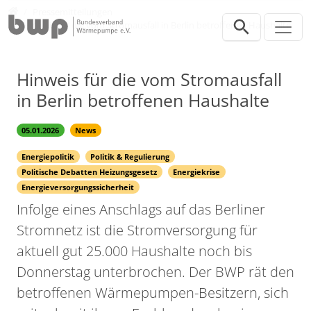
Direkt zur Hauptnavigation springen
Direkt zum Inhalt springen
Presse
Pressemitteilungen
Hinweis für die vom Stromausfall in Berlin betroffenen Haushalte
Hinweis für die vom Stromausfall
in Berlin betroffenen Haushalte
05.01.2026
News
Energiepolitik
Politik & Regulierung
Politische Debatten Heizungsgesetz
Energiekrise
Energieversorgungssicherheit
Infolge eines Anschlags auf das Berliner
Stromnetz ist die Stromversorgung für
aktuell gut 25.000 Haushalte noch bis
Donnerstag unterbrochen. Der BWP rät den
betroffenen Wärmepumpen-Besitzern, sich