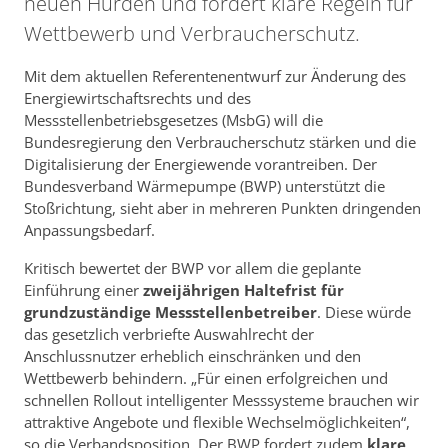
neuen Hürden und fordert klare Regeln für
Wettbewerb und Verbraucherschutz.
Mit dem aktuellen Referentenentwurf zur Änderung des
Energiewirtschaftsrechts und des
Messstellenbetriebsgesetzes (MsbG) will die
Bundesregierung den Verbraucherschutz stärken und die
Digitalisierung der Energiewende vorantreiben. Der
Bundesverband Wärmepumpe (BWP) unterstützt die
Stoßrichtung, sieht aber in mehreren Punkten dringenden
Anpassungsbedarf.
Kritisch bewertet der BWP vor allem die geplante
Einführung einer
zweijährigen Haltefrist für
grundzuständige Messstellenbetreiber
. Diese würde
das gesetzlich verbriefte Auswahlrecht der
Anschlussnutzer erheblich einschränken und den
Wettbewerb behindern. „Für einen erfolgreichen und
schnellen Rollout intelligenter Messsysteme brauchen wir
attraktive Angebote und flexible Wechselmöglichkeiten“,
so die Verbandsposition. Der BWP fordert zudem
klare