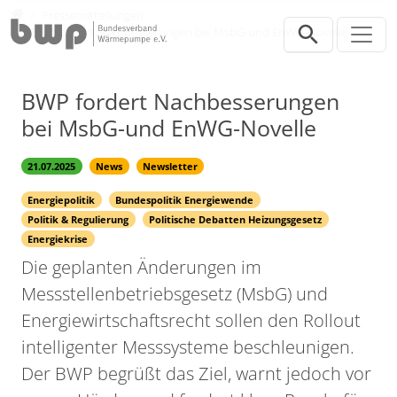
Direkt zur Hauptnavigation springen
Direkt zum Inhalt springen
Presse
Pressemitteilungen
BWP fordert Nachbesserungen bei MsbG-und EnWG-Novelle
BWP fordert Nachbesserungen
bei MsbG-und EnWG-Novelle
21.07.2025
News
Newsletter
Energiepolitik
Bundespolitik Energiewende
Politik & Regulierung
Politische Debatten Heizungsgesetz
Energiekrise
Die geplanten Änderungen im
Messstellenbetriebsgesetz (MsbG) und
Energiewirtschaftsrecht sollen den Rollout
intelligenter Messsysteme beschleunigen.
Der BWP begrüßt das Ziel, warnt jedoch vor