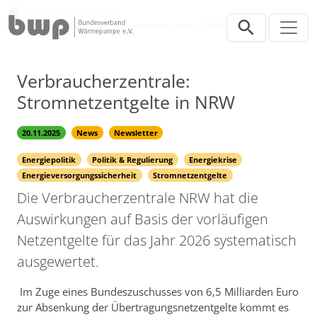
Direkt zur Hauptnavigation springen
Direkt zum Inhalt springen
Presse
Pressemitteilungen
Verbraucherzentrale: Stromnetzentgelte in NRW
Verbraucherzentrale:
Stromnetzentgelte in NRW
20.11.2025
News
Newsletter
Energiepolitik
Politik & Regulierung
Energiekrise
Energieversorgungssicherheit
Stromnetzentgelte
Die Verbraucherzentrale NRW hat die
Auswirkungen auf Basis der vorläufigen
Netzentgelte für das Jahr 2026 systematisch
ausgewertet.
Im Zuge eines Bundeszuschusses von 6,5 Milliarden Euro
zur Absenkung der Übertragungsnetzentgelte kommt es