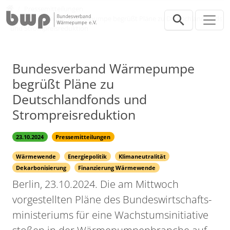
Direkt zur Hauptnavigation springen
Direkt zum Inhalt springen
Presse
Pressemitteilungen
Bundesverband Wärmepumpe begrüßt Pläne zu Deutschlandfonds
und Strompreisreduktion
Bundesverband Wärmepumpe
begrüßt Pläne zu
Deutschlandfonds und
Strompreisreduktion
23.10.2024
Pressemitteilungen
Wärmewende
Energiepolitik
Klimaneutralität
Dekarbonisierung
Finanzierung Wärmewende
Berlin, 23.10.2024. Die am Mittwoch
vorgestellten Pläne des Bundeswirtschafts-
ministeriums für eine Wachstumsinitiative