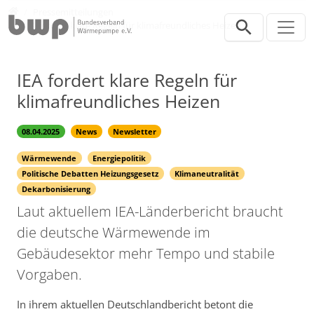
Direkt zur Hauptnavigation springen
Direkt zum Inhalt springen
Presse
Pressemitteilungen
IEA fordert klare Regeln für klimafreundliches Heizen
IEA fordert klare Regeln für
klimafreundliches Heizen
08.04.2025
News
Newsletter
Wärmewende
Energiepolitik
Politische Debatten Heizungsgesetz
Klimaneutralität
Dekarbonisierung
Laut aktuellem IEA-Länderbericht braucht
die deutsche Wärmewende im
Gebäudesektor mehr Tempo und stabile
Vorgaben.
In ihrem aktuellen Deutschlandbericht betont die