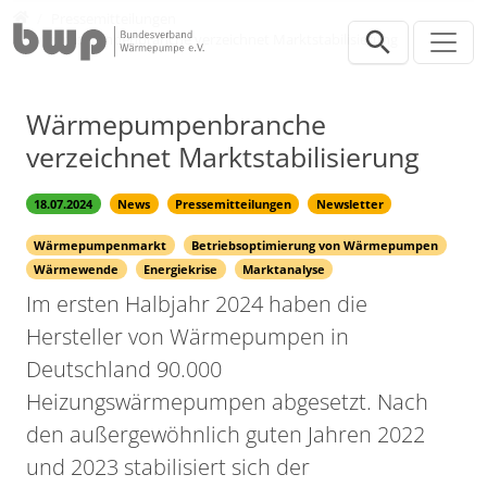
Direkt zur Hauptnavigation springen
Direkt zum Inhalt springen
Presse
Pressemitteilungen
Wärmepumpenbranche verzeichnet Marktstabilisierung
Wärmepumpenbranche
verzeichnet Marktstabilisierung
18.07.2024
News
Pressemitteilungen
Newsletter
Wärmepumpenmarkt
Betriebsoptimierung von Wärmepumpen
Wärmewende
Energiekrise
Marktanalyse
Im ersten Halbjahr 2024 haben die
Hersteller von Wärmepumpen in
Deutschland 90.000
Heizungswärmepumpen abgesetzt. Nach
den außergewöhnlich guten Jahren 2022
und 2023 stabilisiert sich der