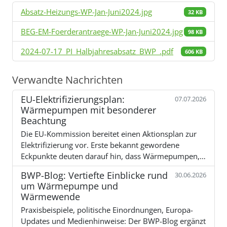
Absatz-Heizungs-WP-Jan-Juni2024.jpg
32 KB
BEG-EM-Foerderantraege-WP-Jan-Juni2024.jpg
98 KB
2024-07-17_PI_Halbjahresabsatz_BWP_.pdf
606 KB
Verwandte Nachrichten
EU-Elektrifizierungsplan:
07.07.2026
Wärmepumpen mit besonderer
Beachtung
Die EU-Kommission bereitet einen Aktionsplan zur
Elektrifizierung vor. Erste bekannt gewordene
Eckpunkte deuten darauf hin, dass Wärmepumpen,…
BWP-Blog: Vertiefte Einblicke rund
30.06.2026
um Wärmepumpe und
Wärmewende
Praxisbeispiele, politische Einordnungen, Europa-
Updates und Medienhinweise: Der BWP-Blog ergänzt