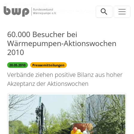
Direkt zur Hauptnavigation springen
Direkt zum Inhalt springen
Presse
Pressemitteilungen
60.000 Besucher bei Wärmepumpen-Aktionswochen 2010
60.000 Besucher bei
Wärmepumpen-Aktionswochen
2010
20.05.2010
Pressemitteilungen
Verbände ziehen positive Bilanz aus hoher
Akzeptanz der Aktionswochen