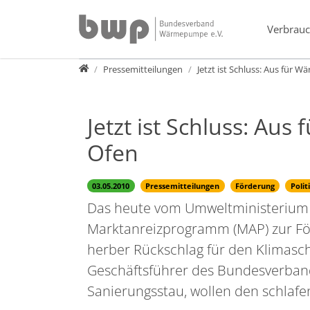
Direkt zur Hauptnavigation springen
Direkt zum Inhalt springen
Verbrauc
Presse
Pressemitteilungen
Jetzt ist Schluss: Aus für
Jetzt ist Schluss: Au
Ofen
03.05.2010
Pressemitteilungen
Förderung
Polit
Das heute vom Umweltministerium 
Marktanreizprogramm (MAP) zur För
herber Rückschlag für den Klimaschu
Geschäftsführer des Bundesverba
Sanierungsstau, wollen den schla