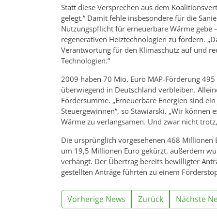
Statt diese Versprechen aus dem Koalitionsvert
gelegt.“ Damit fehle insbesondere für die Sani
Nutzungspflicht für erneuerbare Wärme gebe – 
regenerativen Heiztechnologien zu fördern. „Da
Verantwortung für den Klimaschutz auf und redu
Technologien.“
2009 haben 70 Mio. Euro MAP-Förderung 495 M
überwiegend in Deutschland verbleiben. Allein
Fördersumme. „Erneuerbare Energien sind ein
Steuergewinnen“, so Stawiarski. „Wir können es
Wärme zu verlangsamen. Und zwar nicht trotz,
Die ursprünglich vorgesehenen 468 Millionen
um 19,5 Millionen Euro gekürzt, außerdem wur
verhängt. Der Übertrag bereits bewilligter Ant
gestellten Anträge führten zu einem Fördersto
Vorherige News
Zurück
Nächste N