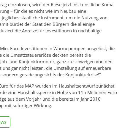
rag einzulösen, wird der Riese jetzt ins künstliche Koma
erung – für die es nicht wie im Neubau eine
jegliches staatliche Instrument, um die Nutzung von
mit bürdet der Staat den Bürgern die alleinige
ziert die Anreize für Investitionen in nachhaltige
io. Euro Investitionen in Wärmepumpen ausgelöst, die
e die Umsatzsteuererlöse deckten bereits die
 Job- und Konjunkturmotor, ganz zu schweigen von den
 uns gar nicht leisten, die Umstellung auf erneuerbare
 sondern gerade angesichts der Konjunkturkrise!“
 Euro für das MAP wurden im Haushaltsentwurf zunächst
de eine Haushaltssperre in Höhe von 115 Millionen Euro
räge aus dem Vorjahr und die bereits im Jahr 2010
pp mit sofortiger Wirkung.
ews