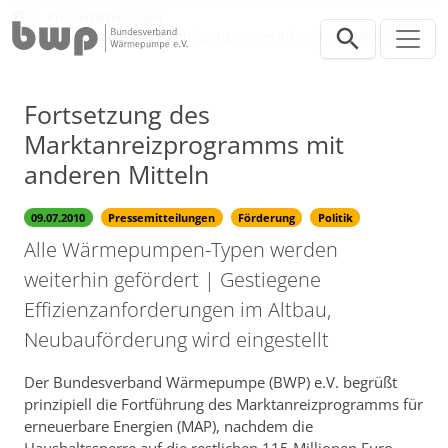
Direkt zur Hauptnavigation springen
Direkt zum Inhalt springen
Presse
Pressemitteilungen
Fortsetzung des Marktanreizprogramms mit anderen Mitteln
Fortsetzung des
Marktanreizprogramms mit
anderen Mitteln
09.07.2010
Pressemitteilungen
Förderung
Politik
Alle Wärmepumpen-Typen werden
weiterhin gefördert | Gestiegene
Effizienzanforderungen im Altbau,
Neubauförderung wird eingestellt
Der Bundesverband Wärmepumpe (BWP) e.V. begrüßt
prinzipiell die Fortführung des Marktanreizprogramms für
erneuerbare Energien (MAP), nachdem die