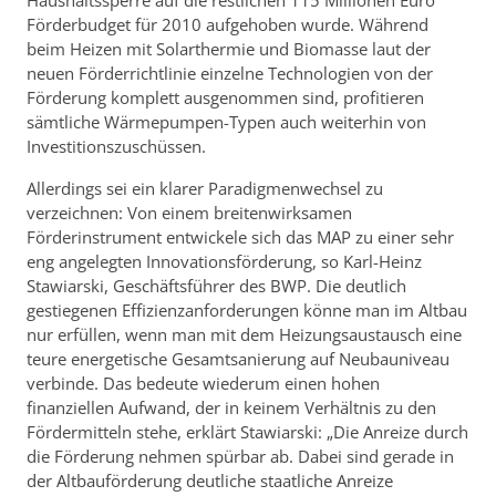
Haushaltssperre auf die restlichen 115 Millionen Euro
Förderbudget für 2010 aufgehoben wurde. Während
beim Heizen mit Solarthermie und Biomasse laut der
neuen Förderrichtlinie einzelne Technologien von der
Förderung komplett ausgenommen sind, profitieren
sämtliche Wärmepumpen-Typen auch weiterhin von
Investitionszuschüssen.
Allerdings sei ein klarer Paradigmenwechsel zu
verzeichnen: Von einem breitenwirksamen
Förderinstrument entwickele sich das MAP zu einer sehr
eng angelegten Innovationsförderung, so Karl-Heinz
Stawiarski, Geschäftsführer des BWP. Die deutlich
gestiegenen Effizienzanforderungen könne man im Altbau
nur erfüllen, wenn man mit dem Heizungsaustausch eine
teure energetische Gesamtsanierung auf Neubauniveau
verbinde. Das bedeute wiederum einen hohen
finanziellen Aufwand, der in keinem Verhältnis zu den
Fördermitteln stehe, erklärt Stawiarski: „Die Anreize durch
die Förderung nehmen spürbar ab. Dabei sind gerade in
der Altbauförderung deutliche staatliche Anreize