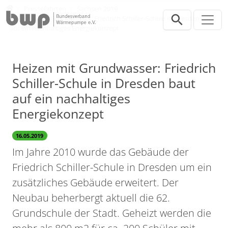
Direkt zur Hauptnavigation springen
Direkt zum Inhalt springen
Presse
Pressefahrten
Sachsen 2019
Heizen mit Grundwasser: Friedrich Schiller-Schule in Dresden baut
auf ein nachhaltiges Energiekonzept
Heizen mit Grundwasser: Friedrich
Schiller-Schule in Dresden baut
auf ein nachhaltiges
Energiekonzept
16.05.2019
Im Jahre 2010 wurde das Gebäude der
Friedrich Schiller-Schule in Dresden um ein
zusätzliches Gebäude erweitert. Der
Neubau beherbergt aktuell die 62.
Grundschule der Stadt. Geheizt werden die