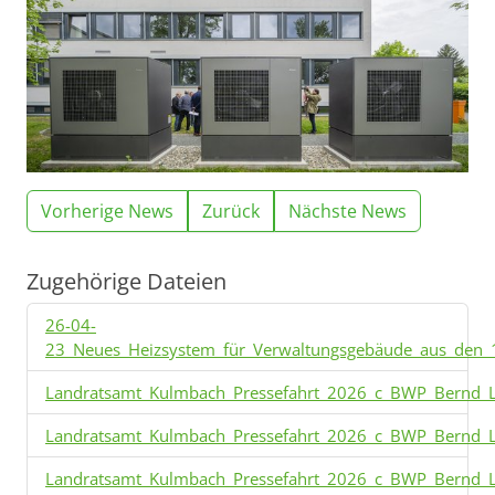
Vorherige News
Zurück
Nächste News
Zugehörige Dateien
26-04-
23_Neues_Heizsystem_für_Verwaltungsgebäude_aus_den_1
Landratsamt_Kulmbach_Pressefahrt_2026_c_BWP_Bernd_La
Landratsamt_Kulmbach_Pressefahrt_2026_c_BWP_Bernd_La
Landratsamt_Kulmbach_Pressefahrt_2026_c_BWP_Bernd_La