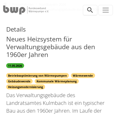
Direkt zur Hauptnavigation springen
Direkt zum Inhalt springen
Presse
Pressefahrten
Nordbayern 2026
Neues Heizsystem für Verwaltungsgebäude aus den 1960er Jahren
Details
Neues Heizsystem für
Verwaltungsgebäude aus den
1960er Jahren
11.05.2026
Betriebsoptimierung von Wärmepumpen
Wärmewende
Gebäudewende
Kommunale Wärmeplanung
Heizungsmodernisierung
Das Verwaltungsgebäude des
Landratsamtes Kulmbach ist ein typischer
Bau aus den 1960er Jahren. Im Laufe der