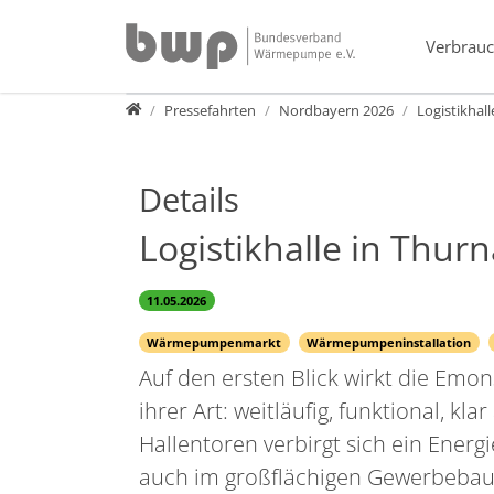
Direkt zur Hauptnavigation springen
Direkt zum Inhalt springen
Verbrauc
Presse
Pressefahrten
Nordbayern 2026
Logistikha
Details
Logistikhalle in Thu
11.05.2026
Wärmepumpenmarkt
Wärmepumpeninstallation
Auf den ersten Blick wirkt die Emon
ihrer Art: weitläufig, funktional, kl
Hallentoren verbirgt sich ein Ener
auch im großflächigen Gewerbebau 