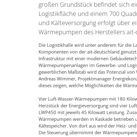
großen Grundstück befindet sich e
Logistikfläche und einem 700 Quad
und Kälteversorgung erfolgt über e
Wärmepumpen des Herstellers ait
Die Logistikhalle wird unter anderem für d
Komponenten von der ait-deutschland genutzt.
Infrastruktur mit einer modernen Gebäudetech
Wärmepumpenanlagen im Gewerbe- und Logisti
gewerblichen Maßstab wird das Potenzial von
Andreas Wimmer, Projektmanager Energiekonze
dieses zeigen, welche Möglichkeiten die Wär
Vier Luft-Wasser-Wärmepumpen mit 180 Kilow
Herzstück der Energieversorgung sind vier L
LWP450 mit jeweils 45 Kilowatt Leistung. Zus
Wärmepumpen werden in Kaskade betrieben u
Kältespeicher. Von dort aus wird der Heiz- un
Die Steuerung übernimmt der Wärmepumpen