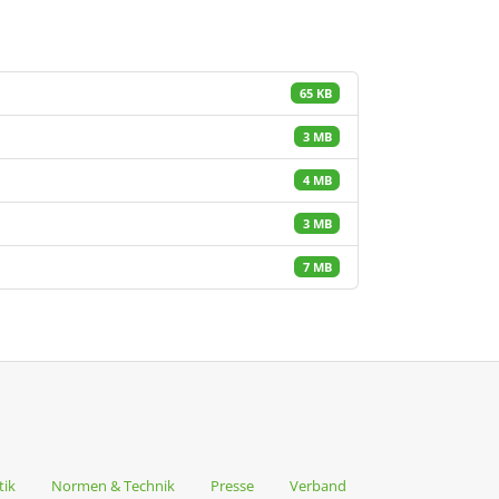
65 KB
3 MB
4 MB
3 MB
7 MB
tik
Normen & Technik
Presse
Verband