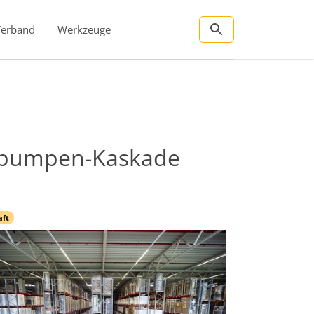
Verband
Werkzeuge
rmepumpen-Kaskade
aft