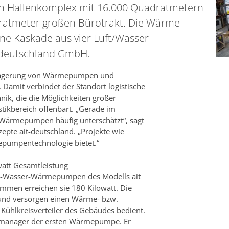
in Hallenkomplex mit 16.000 Quadratmetern
ratmeter großen Bürotrakt. Die Wärme-
ine Kaskade aus vier Luft/Wasser-
-deutschland GmbH.
ie Lagerung von Wärmepumpen und
 Damit verbindet der Standort logistische
nik, die die Möglichkeiten großer
kbereich offenbart. „Gerade im
 Wärmepumpen häufig unterschätzt“, sagt
pte ait-deutschland. „Projekte wie
mepumpentechnologie bietet.“
att Gesamtleistung
uft-Wasser-Wärmepumpen des Modells ait
ammen erreichen sie 180 Kilowatt. Die
nd versorgen einen Wärme- bzw.
d Kühlkreisverteiler des Gebäudes bedient.
manager der ersten Wärmepumpe. Er