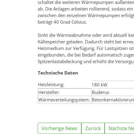
schaltet die weiteren Wärmepumpen außentem
ab. Die Anlagen arbeiten rollierend, sodass e
zwischen den einzelnen Wärmepumpen erfolgt.
beträgt 40 Grad Celsius.
Sinkt die Wärmeabnahme oder wird aktuell ke
Kältespeicher geladen. Dadurch steht bei er
Heizmedium zur Verfügung. Für Lastspitzen is
eingebunden, die bei Bedarf automatisch zuges
Spitzenlastabdeckung und erhöht die Versorgu
Technische Daten
Heizleistung:
180 kW
Hersteller:
Buderus
Wärmeverteilungsystem:
Betonkernaktivieru
Vorherige News
Zurück
Nächste N